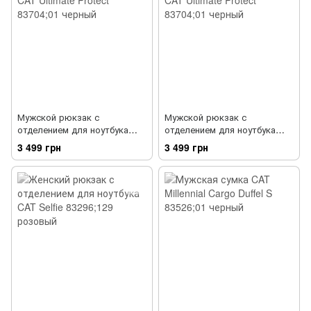
Мужской рюкзак с
Мужской рюкзак с
отделением для ноутбука
отделением для ноутбука
CAT Ultimate Protect 83704;01
CAT Ultimate Protect
3 499 грн
3 499 грн
черный
83704;215 синий