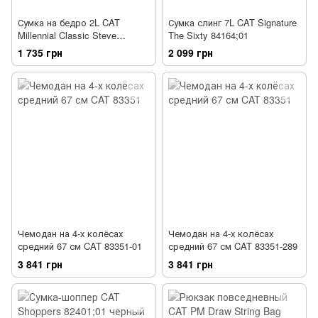
Сумка на бедро 2L CAT
Сумка слинг 7L CAT Signature
Millennial Classic Steve
The Sixty 84164;01
84061;504
1 735 грн
2 099 грн
Чемодан на 4-х колёсах
Чемодан на 4-х колёсах
средний 67 см CAT 83351-01
средний 67 см CAT 83351-289
3 841 грн
3 841 грн