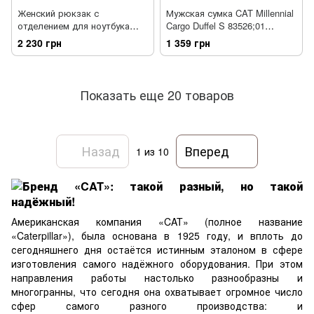
Женский рюкзак с
Мужская сумка CAT Millennial
отделением для ноутбука
Cargo Duffel S 83526;01
CAT Selfie 83296;129 розовый
черный
2 230 грн
1 359 грн
Показать еще 20 товаров
Назад
Вперед
1
из 10
Бренд «CAT»: такой разный, но такой
надёжный!
Американская компания «CAT» (полное название
«Caterpillar»), была основана в 1925 году, и вплоть до
сегодняшнего дня остаётся истинным эталоном в сфере
изготовления самого надёжного оборудования. При этом
направления работы настолько разнообразны и
многогранны, что сегодня она охватывает огромное число
сфер самого разного производства: и