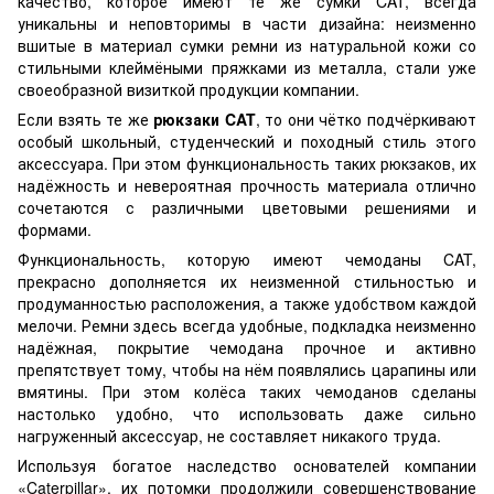
качество, которое имеют те же сумки CAT, всегда
уникальны и неповторимы в части дизайна: неизменно
вшитые в материал сумки ремни из натуральной кожи со
стильными клеймёными пряжками из металла, стали уже
своеобразной визиткой продукции компании.
Если взять те же
рюкзаки CAT
, то они чётко подчёркивают
особый школьный, студенческий и походный стиль этого
аксессуара. При этом функциональность таких рюкзаков, их
надёжность и невероятная прочность материала отлично
сочетаются с различными цветовыми решениями и
формами.
Функциональность, которую имеют чемоданы CAT,
прекрасно дополняется их неизменной стильностью и
продуманностью расположения, а также удобством каждой
мелочи. Ремни здесь всегда удобные, подкладка неизменно
надёжная, покрытие чемодана прочное и активно
препятствует тому, чтобы на нём появлялись царапины или
вмятины. При этом колёса таких чемоданов сделаны
настолько удобно, что использовать даже сильно
нагруженный аксессуар, не составляет никакого труда.
Используя богатое наследство основателей компании
«Caterpillar», их потомки продолжили совершенствование