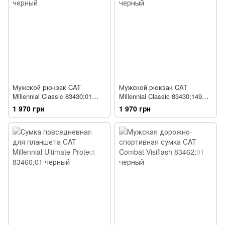
Мужской рюкзак CAT
Мужской рюкзак CAT
Millennial Classic 83430;01
Millennial Classic 83430;149
черный
красный
1 970 грн
1 970 грн