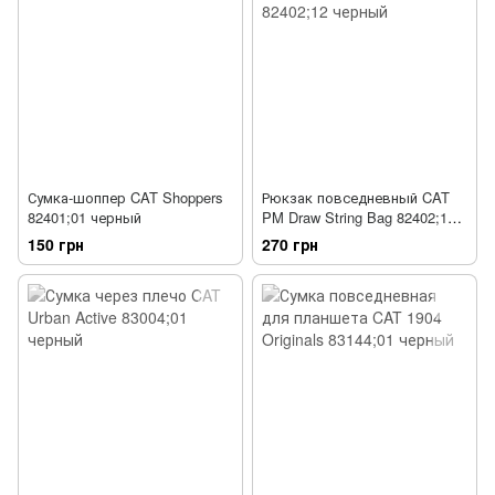
Сумка-шоппер CAT Shoppers
Рюкзак повседневный CAT
82401;01 черный
PM Draw String Bag 82402;12
черный
150 грн
270 грн