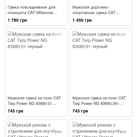
Сумка повседневная для
Мужская дорожно-
планшета CAT Millennial
спортивная сумка CAT
Ultimate Protect 83460;01
Combat Visiflash 83462;01
1 780 грн
1 450 грн
черный
черный
Мужская сумка на пояс CAT
Мужская сумка на пояс CAT
Tarp Power NG 83680;01
Tarp Power NG 83680;361
черный
серый камуфляж
745 грн
745 грн