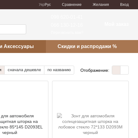
Сравнение
Укр
Рус
Желания
Вход
098 620-01-41
Мой заказ
066 130-12-16
Перезвонить вам?
и Аксессуары
Скидки и распродажи %
и
сначала дешевле
по названию
Отображение: