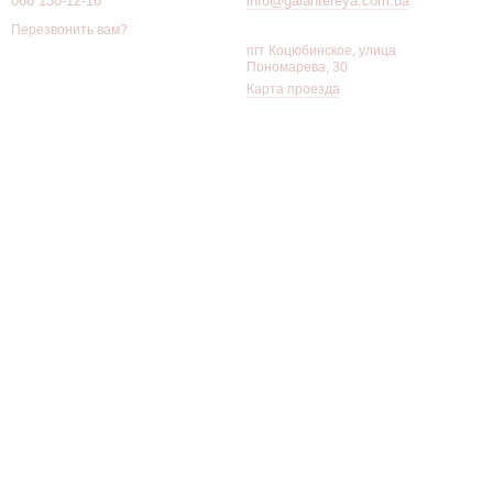
066 130-12-16
info@galantereya.com.ua
Перезвонить вам?
пгт Коцюбинское, улица
Пономарева, 30
Карта проезда