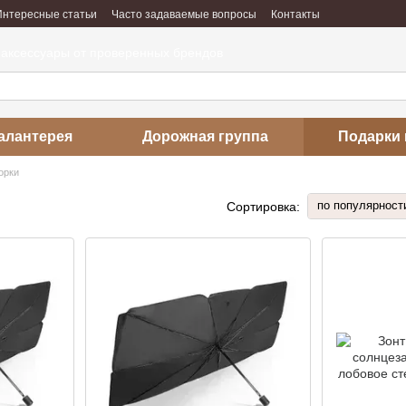
Интересные статьи
Часто задаваемые вопросы
Контакты
абота
Отзывы о магазине
 аксессуары от проверенных брендов
алантерея
Дорожная группа
Подарки 
орки
по популярност
Сортировка: