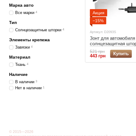
Марка авто
Все марки
4
Акция
−15%
Тип
Солнцезащитные шторки
4
Артикул: D2093S
Зонт для автомобиля
Элементы крепежа
солнцезащитная штор
Завязки
4
лобовое стекло 65*1
521 грн
Купить
черный
443 грн
Материал
Ткань
4
Наличие
В наличии
3
Нет в наличии
1
© 2015—2026