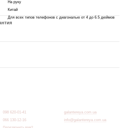
На руку
Китай
Для всех типов телефонов с диагональю от 4 до 6.5 дюймов
антия
Контактная информация
098 620-01-41
galantereya.com.ua
066 130-12-16
info@galantereya.com.ua
Перезвонить вам?