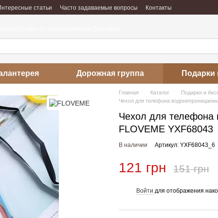
Интересные статьи
Часто задаваемые вопросы
Контакты
абота
Отзывы о магазине
 аксессуары от проверенных брендов
алантерея
Дорожная группа
Подарки 
Главная
Каталог
Подарки и Ак
Чехол для телефона водонепроницаем
Чехол для телефона
FLOVEME YXF68043
В наличии
Артикул: YXF68043_6
121 грн
151 грн
Войти
для отображения нако
%