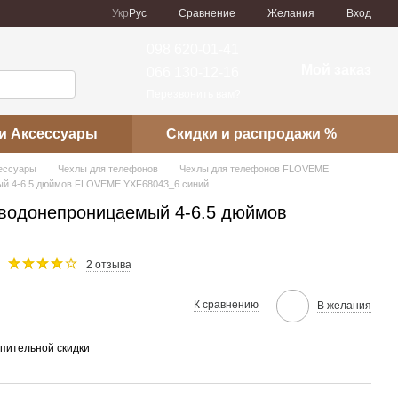
Сравнение
Укр
Рус
Желания
Вход
098 620-01-41
Мой заказ
066 130-12-16
Перезвонить вам?
и Аксессуары
Скидки и распродажи %
сессуары
Чехлы для телефонов
Чехлы для телефонов FLOVEME
ый 4-6.5 дюймов FLOVEME YXF68043_6 синий
 водонепроницаемый 4-6.5 дюймов
2 отзыва
К сравнению
В желания
пительной скидки