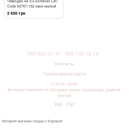
Чемодан на 2-х колесах CAT
Code 83767;152 хаки малый
2 650 грн
098 620-01-41
066 130-12-16
Контакты
Полная версия сайта
© 2015—2026
Интернет магазин по продаже сумок, кошельков, ремней,
зонтов.
Укр
Рус
Интернет-магазин создан с Хорошоп