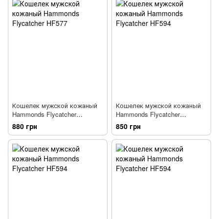
Кошелек мужской кожаный
Кошелек мужской кожаный
Hammonds Flycatcher
Hammonds Flycatcher
HF577_CROC-PLN_BU темно-
HF594BL черный
880 грн
850 грн
синий