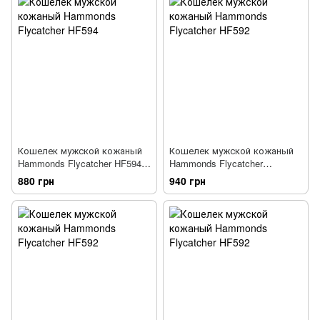
Кошелек мужской кожаный
Кошелек мужской кожаный
Hammonds Flycatcher HF594
Hammonds Flycatcher
SHD TN коричневый
HF592BLK черный
880 грн
940 грн