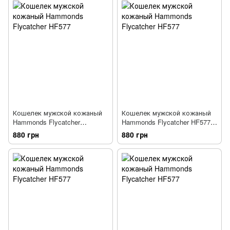
Кошелек мужской кожаный
Кошелек мужской кожаный
Hammonds Flycatcher
Hammonds Flycatcher HF577
HF577BLL черный
BR коричневый
880 грн
880 грн