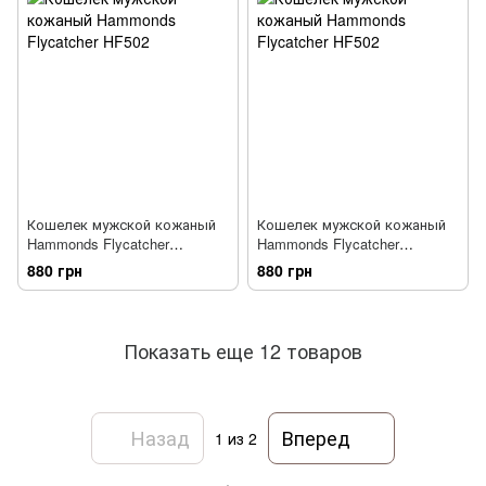
Кошелек мужской кожаный
Кошелек мужской кожаный
Hammonds Flycatcher
Hammonds Flycatcher
HF502LN_BR темно-
HF502_GRN зеленый
880 грн
880 грн
коричневый
Показать еще 12 товаров
Назад
Вперед
1
из 2