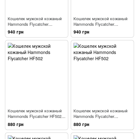
Кошелек мужской кожаный
Кошелек мужской кожаный
Hammonds Flycatcher
Hammonds Flycatcher
HF592LNBR темно-
HF592BNL синий
940 грн
940 грн
коричневый
Кошелек мужской кожаный
Кошелек мужской кожаный
Hammonds Flycatcher HF502
Hammonds Flycatcher
BLK черный
HF502_BU синий
880 грн
880 грн