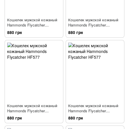
Кошелек мужской кожаный
Кошелек мужской кожаный
Hammonds Flycatcher
Hammonds Flycatcher
HF577BN синий
HF577LN_BR темно-
880 грн
880 грн
коричневый
Кошелек мужской кожаный
Кошелек мужской кожаный
Hammonds Flycatcher
Hammonds Flycatcher
HF577_GRN зеленый
HF577_CROC-PLN_BRN
880 грн
880 грн
коричневый