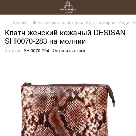
Каталог
Женская кожгалантерея
Клатчи и кросс-боди
К
Клатч женский кожаный DESISAN
SHI0070-283 на молнии
Артикул:
SHI0070-794
Оставить отзыв