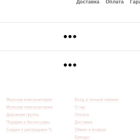
Доставка
Оплата
Гар
Каталог
Клиентам
Женская кожгалантерея
Вход в личный кабинет
Мужская кожгалантерея
О нас
Дорожная группа
Оплата
Подарки и Аксессуары
Доставка
Скидки и распродажи %
Обмен и возврат
Бренды