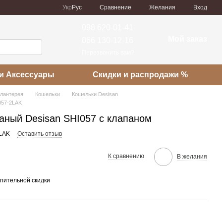
Сравнение
Укр
Рус
Желания
Вход
098 620-01-41
Мой заказ
066 130-12-16
Перезвонить вам?
и Аксессуары
Скидки и распродажи %
алантерея
Кошельки
Кошельки Desisan
057-2LAK
аный Desisan SHI057 с клапаном
2LAK
Оставить отзыв
К сравнению
В желания
пительной скидки