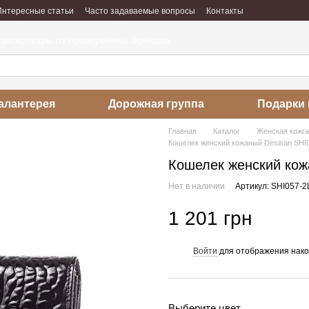
Интересные статьи
Часто задаваемые вопросы
Контакты
абота
Отзывы о магазине
 аксессуары от проверенных брендов
алантерея
Дорожная группа
Подарки 
Главная
Каталог
Женская кожг
Кошелек женский кожаный Desisan SHI
Кошелек женский кож
Нет в наличии
Артикул: SHI057-
1 201 грн
Войти
для отображения нако
%
Выберите цвет