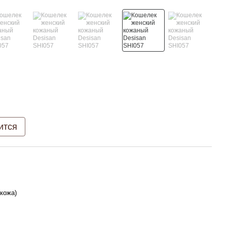
ится
кожа)