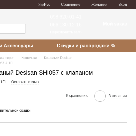
Сравнение
Укр
Рус
Желания
Вход
098 620-01-41
Мой заказ
066 130-12-16
Перезвонить вам?
и Аксессуары
Скидки и распродажи %
алантерея
Кошельки
Кошельки Desisan
057-4-1FL
аный Desisan SHI057 с клапаном
-1FL
Оставить отзыв
К сравнению
В желания
пительной скидки