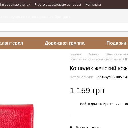
Интересные статьи
Часто задаваемые вопросы
Контакты
абота
Отзывы о магазине
 аксессуары от проверенных брендов
алантерея
Дорожная группа
Подарки 
Главная
Каталог
Женская кожг
Кошелек женский кожаный Desisan SHI
Кошелек женский кож
Нет в наличии
Артикул: SHI057-4
1 159 грн
Войти
для отображения нако
%
Выберите цвет