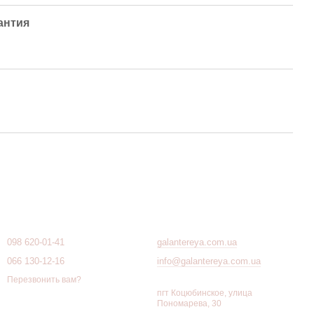
антия
Контактная информация
098 620-01-41
galantereya.com.ua
066 130-12-16
info@galantereya.com.ua
Перезвонить вам?
пгт Коцюбинское, улица
Пономарева, 30