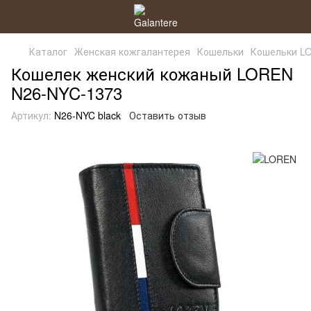
Каталог
Женская кожгалантерея
Кошельки
Кошельки L
Кошелек женский кожаный LOREN
N26-NYC-1373
Артикул:
N26-NYC black
Оставить отзыв