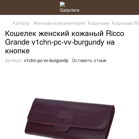
Каталог
Женская кожгалантерея
Кошельки
Кошельки Ri
Кошелек женский кожаный Ricco
Grande v1chn-pc-vv-burgundy на
кнопке
Артикул:
v1chn-pc-vv-burgundy
Оставить отзыв