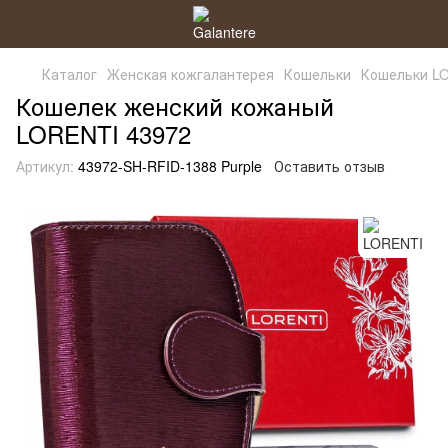
Каталог
Женская кожгалантерея
Кошельки
Кошельки L
Кошелек женский кожаный
LORENTI 43972
Артикул:
43972-SH-RFID-1388 Purple
Оставить отзыв