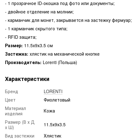
- 1 прозрачное ID-окошка под фото или документы;
- двойное отделение на молнии;
- карманчик для монет, закрывается на застежку фермуар;
- 1 карманчик скрытого типа;
- RFID защита;
Размер:
11.5х9х3.5 см
Застежка:
хлястик на механической кнопке
Производитель:
Lorenti (Польша)
Характеристики
Бренд
LORENTI
Цвет
Фиолетовый
Материал
Кожа
изделия
Размер (В х Д
11.5х9х3.5
х Ш)
Вид застежки
Хлястик