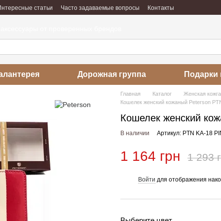
Интересные статьи
Часто задаваемые вопросы
Контакты
абота
Отзывы о магазине
 аксессуары от проверенных брендов
алантерея
Дорожная группа
Подарки 
Главная
Каталог
Женская кожг
Кошелек женский кожаный Peterson PT
Кошелек женский кож
В наличии
Артикул: PTN KA-18 P
1 164 грн
1 293 
Войти
для отображения нако
%
Выберите цвет