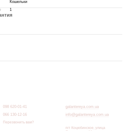
Кошельки
р
1
антия
Контактная информация
098 620-01-41
galantereya.com.ua
066 130-12-16
info@galantereya.com.ua
Перезвонить вам?
пгт Коцюбинское, улица