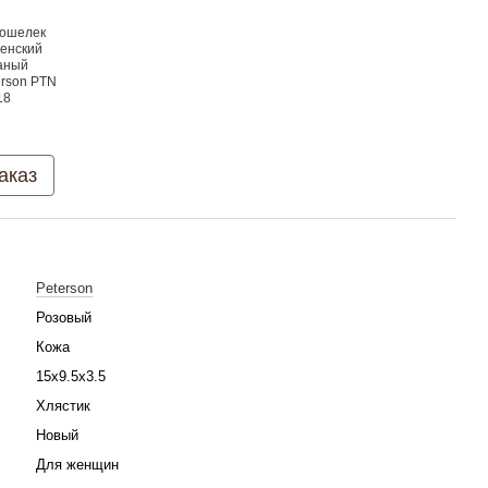
аказ
Peterson
Розовый
Кожа
15х9.5х3.5
Хлястик
Новый
Для женщин