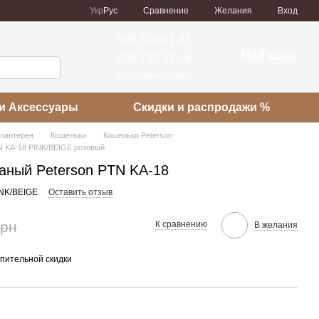
Сравнение
Укр
Рус
Желания
Вход
098 620-01-41
Мой заказ
066 130-12-16
Перезвонить вам?
и Аксессуары
Скидки и распродажи %
алантерея
Кошельки
Кошельки Peterson
N KA-18 PINK/BEIGE розовый
аный Peterson PTN KA-18
INK/BEIGE
Оставить отзыв
грн
К сравнению
В желания
пительной скидки