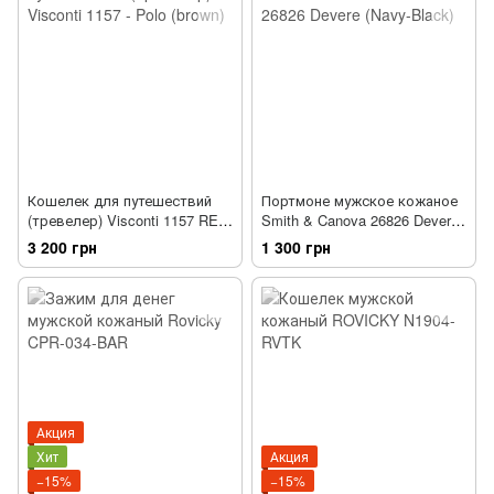
Кошелек для путешествий
Портмоне мужское кожаное
(тревелер) Visconti 1157 RED
Smith & Canova 26826 Devere
- Polo
(Red-Black)
3 200 грн
1 300 грн
Акция
Хит
Акция
−15%
−15%