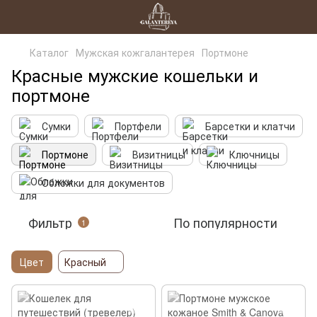
Каталог
Мужская кожгалантерея
Портмоне
Красные мужские кошельки и
портмоне
Сумки
Портфели
Барсетки и клатчи
Портмоне
Визитницы
Ключницы
Обложки для документов
Фильтр
По популярности
1
Цвет
Красный