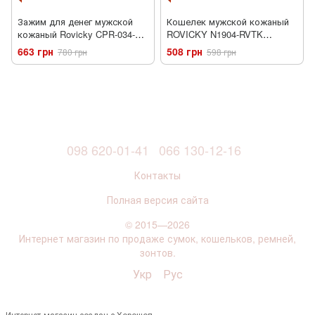
Зажим для денег мужской
Кошелек мужской кожаный
кожаный Rovicky CPR-034-
ROVICKY N1904-RVTK
BAR-6644 Red
красный
663 грн
508 грн
780 грн
598 грн
098 620-01-41
066 130-12-16
Контакты
Полная версия сайта
© 2015—2026
Интернет магазин по продаже сумок, кошельков, ремней,
зонтов.
Укр
Рус
Интернет-магазин создан с Хорошоп