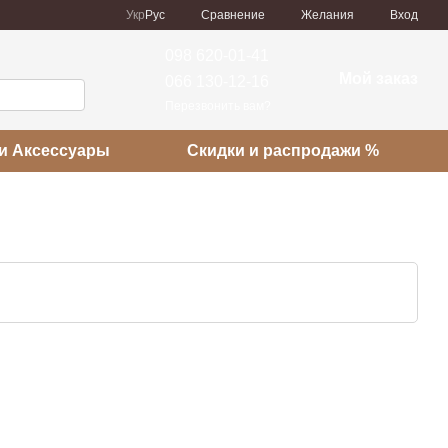
Сравнение
Укр
Рус
Желания
Вход
098 620-01-41
Мой заказ
066 130-12-16
Перезвонить вам?
и Аксессуары
Скидки и распродажи %