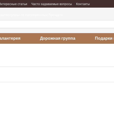
Интересные статьи
Часто задаваемые вопросы
Контакты
абота
Отзывы о магазине
 аксессуары от проверенных брендов
алантерея
Дорожная группа
Подарки 