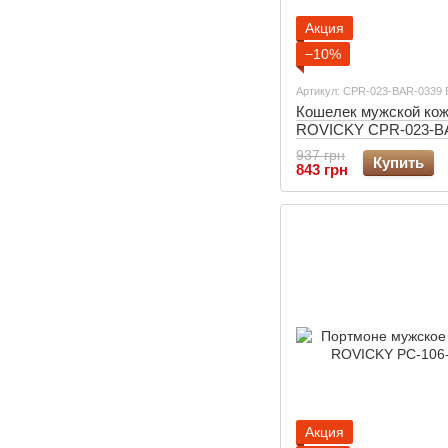
Акция
−10%
Артикул: CPR-023-BAR-0339 
Кошелек мужской ко
ROVICKY CPR-023-B
Black
937 грн
Купить
843 грн
Акция