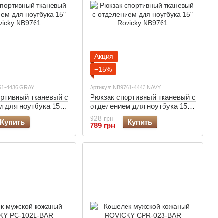
Акция
−15%
61-4436 GRAY
Артикул: NB9761-4443 NAVY
ортивный тканевый с
Рюкзак спортивный тканевый с
 для ноутбука 15"
отделением для ноутбука 15"
B9761-4436 серый
Rovicky NB9761-4443 синий
928 грн
Купить
Купить
789 грн