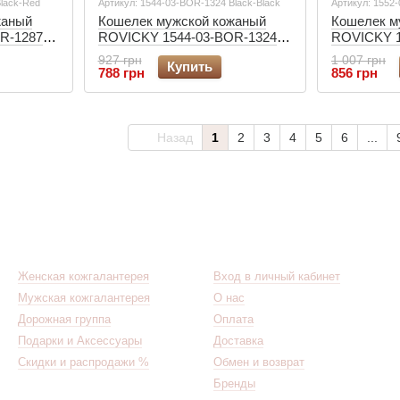
lack-Red
Артикул: 1544-03-BOR-1324 Black-Black
Артикул: 1552
жаный
Кошелек мужской кожаный
Кошелек м
R-1287
ROVICKY 1544-03-BOR-1324
ROVICKY 1
черный
черный
927 грн
1 007 грн
Купить
788 грн
856 грн
Назад
1
2
3
4
5
6
...
Каталог
Клиентам
Женская кожгалантерея
Вход в личный кабинет
Мужская кожгалантерея
О нас
Дорожная группа
Оплата
Подарки и Аксессуары
Доставка
Скидки и распродажи %
Обмен и возврат
Бренды