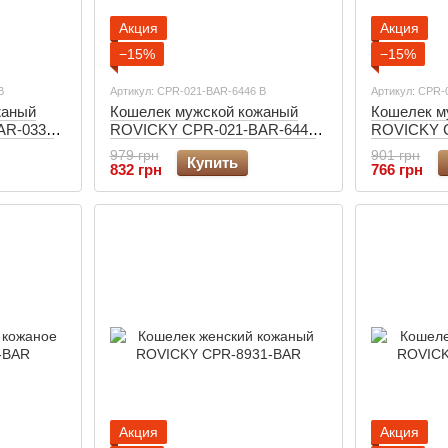
Акция
Акция
−15%
−15%
B
Артикул: CPR-021-BAR-6446 B
Артикул: CPR-
жаный
Кошелек мужской кожаный
Кошелек м
AR-0339
ROVICKY CPR-021-BAR-6446
ROVICKY 
Brown
Brown
979 грн
901 грн
Купить
832 грн
766 грн
Акция
Акция