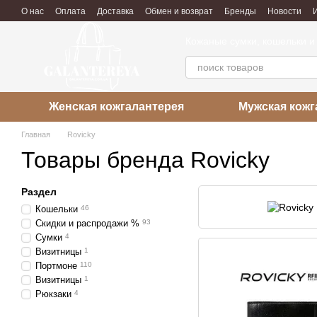
Перейти к основному контенту
О нас
Оплата
Доставка
Обмен и возврат
Бренды
Новости
Политика Конфиденциальности
Пользовательское соглашение
Р
Кожаные сумки, кошельки и
Женская кожгалантерея
Мужская кожг
Главная
Rovicky
Товары бренда Rovicky
Раздел
Кошельки
46
Скидки и распродажи %
93
Сумки
4
Визитницы
1
Портмоне
110
Визитницы
1
Рюкзаки
4