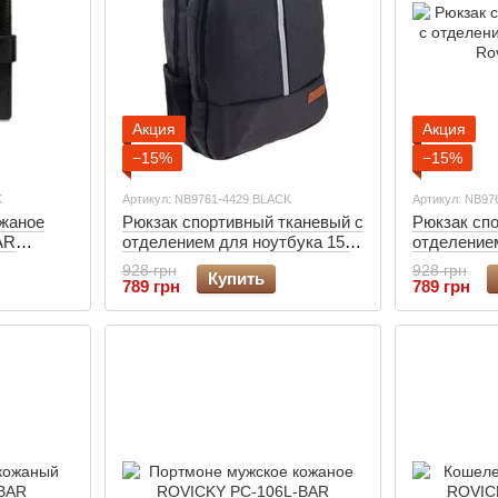
Акция
Акция
−15%
−15%
K
Артикул: NB9761-4429 BLACK
Артикул: NB97
жаное
Рюкзак спортивный тканевый с
Рюкзак сп
AR
отделением для ноутбука 15"
отделением
Rovicky NB9761-4429 черный
Rovicky N
928 грн
928 грн
Купить
789 грн
789 грн