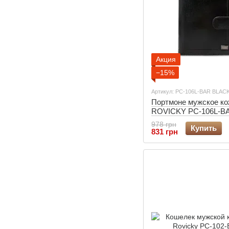
Акция
−15%
Артикул: PC-106L-BAR BLAC
Портмоне мужское ко
ROVICKY PC-106L-B
BLACK
978 грн
Купить
831 грн