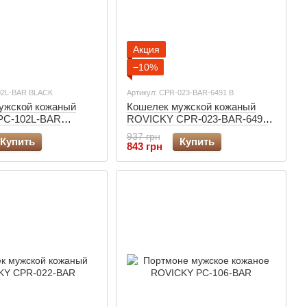
Акция
−10%
02L-BAR BLACK
Артикул: CPR-023-BAR-6491 B
ужской кожаный
Кошелек мужской кожаный
PC-102L-BAR
ROVICKY CPR-023-BAR-6491
Brown
937 грн
Купить
Купить
843 грн