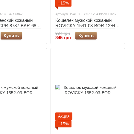
−15%
8787-BAR-6842
Артикул: 1541-03-BOR-1294 Black-Black
енский кожаный
Кошелек мужской кожаный
CPR-8787-BAR-6842
ROVICKY 1541-03-BOR-1294
черный
994 грн
Купить
Купить
845 грн
Акция
−15%