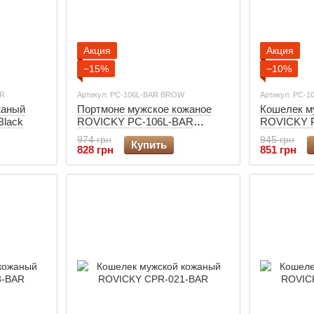
Акция
Акция
−15%
−10%
 R
Артикул: PC-106L-BAR BROW
Артикул: PC-1
жаный
Портмоне мужское кожаное
Кошелек м
Black
ROVICKY PC-106L-BAR
ROVICKY 
BROWN
BLACK
974 грн
945 грн
Купить
828 грн
851 грн