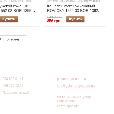
-03-BOR-1355 Black-Black
Артикул: 1552-03-BOR-1362 Brown-Black
ужской кожаный
Кошелек мужской кожаный
552-03-BOR-1355
ROVICKY 1552-03-BOR-1362
коричневый
1 007 грн
Купить
Купить
856 грн
9
Вперед
Контактная информация
098 620-01-41
galantereya.com.ua
066 130-12-16
info@galantereya.com.ua
Перезвонить вам?
пгт Коцюбинское, улица
Пономарева, 30
Карта проезда