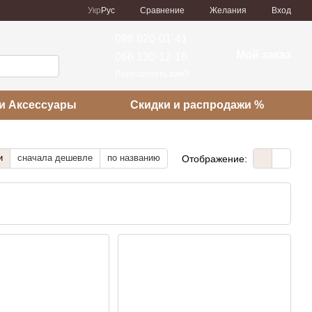
Сравнение
Укр
Рус
Желания
Вход
098 620-01-41
Мой заказ
066 130-12-16
Перезвонить вам?
и Аксессуары
Скидки и распродажи %
и
сначала дешевле
по названию
Отображение: