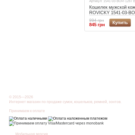
Артикул: 1541-03-BOR-1287 B
Кошелек мужской ко
ROVICKY 1541-03-BO
черный
994 грн
Купить
845 грн
© 2015—2026
Интернет магазин по продаже сумок, кошельков, ремней, зонтов.
Принимаем к оплате
Мобильная версия