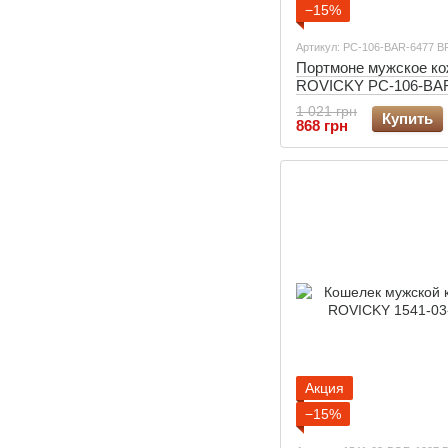
−15%
Артикул: PC-106-BAR-6477 B
Портмоне мужское ко
ROVICKY PC-106-BA
Brown
1 021 грн
Купить
868 грн
Акция
−15%