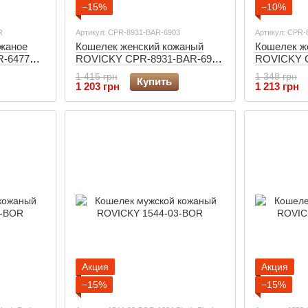
−15%
−10%
R
Артикул: CPR-8931-BAR-6903
Артикул: CPR-
жаное
Кошелек женский кожаный
Кошелек ж
R-6477
ROVICKY CPR-8931-BAR-6903
ROVICKY 
Red
Red
1 415 грн
1 348 грн
Купить
1 203 грн
1 213 грн
Акция
Акция
−15%
−15%