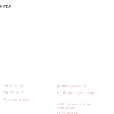
антия
Контактная информация
098 620-01-41
galantereya.com.ua
066 130-12-16
info@galantereya.com.ua
Перезвонить вам?
пгт Коцюбинское, улица
Пономарева, 30
Карта проезда