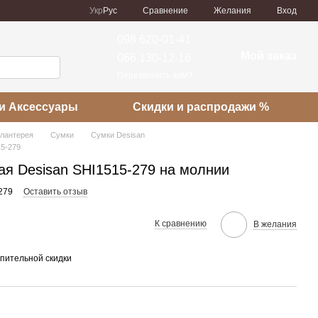
Сравнение
Укр
Рус
Желания
Вход
098 620-01-41
Мой заказ
066 130-12-16
Перезвонить вам?
и Аксессуары
Скидки и распродажи %
алантерея
Сумки
Сумки Desisan
15-279
ая Desisan SHI1515-279 на молнии
279
Оставить отзыв
К сравнению
В желания
пительной скидки