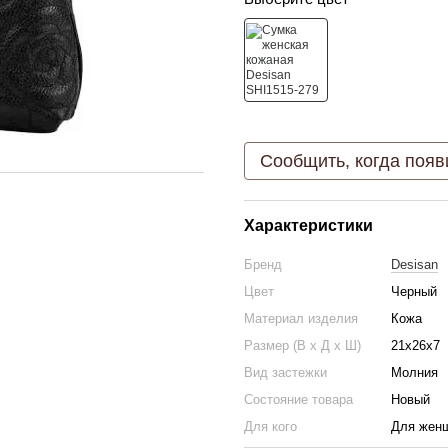
Сообщить, когда появ
Характеристики
Бренд
Desisan
Цвет
Черный
Материал изделия
Кожа
Размер (В х Д х Ш)
21х26х7
Вид застежки
Молния
Состояние товара
Новый
Для кого
Для жен