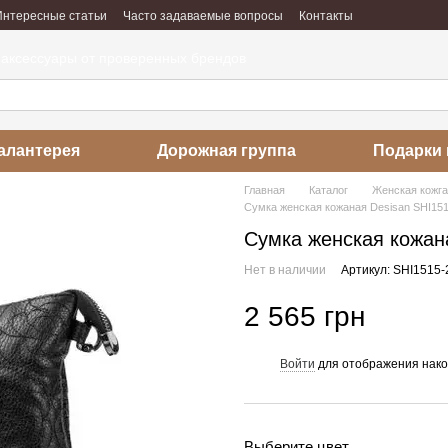
Интересные статьи
Часто задаваемые вопросы
Контакты
абота
Отзывы о магазине
 аксессуары от проверенных брендов
алантерея
Дорожная группа
Подарки 
Главная
Каталог
Женская кожг
Сумка женская кожаная Desisan SHI15
Сумка женская кожан
Нет в наличии
Артикул: SHI1515-
2 565 грн
Войти
для отображения нако
%
Выберите цвет