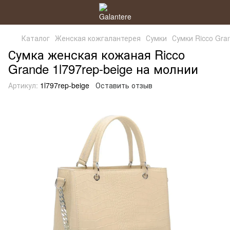
Каталог
Женская кожгалантерея
Сумки
Сумки Ricco Gra
Сумка женская кожаная Ricco
Grande 1l797rep-beige на молнии
Артикул:
1l797rep-beige
Оставить отзыв