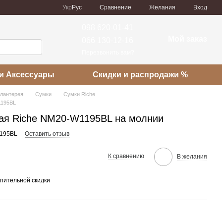
Сравнение
Укр
Рус
Желания
Вход
098 620-01-41
Мой заказ
066 130-12-16
Перезвонить вам?
и Аксессуары
Скидки и распродажи %
алантерея
Сумки
Сумки Riche
1195BL
ая Riche NM20-W1195BL на молнии
1195BL
Оставить отзыв
К сравнению
В желания
пительной скидки