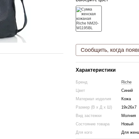
Сообщить, когда появ
Характеристики
Бренд
Riche
Цвет
Синий
Материал изделия
Кожа
Размер (В х Д х Ш)
19х26х7
Вид застежки
Молния
Состояние товара
Новый
Для кого
Для жен