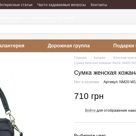
Интересные статьи
Часто задаваемые вопросы
Контакты
абота
Отзывы о магазине
 аксессуары от проверенных брендов
алантерея
Дорожная группа
Подарки 
Главная
Каталог
Женская кожг
Сумка женская кожаная Riche NM20-W
Сумка женская кожан
Нет в наличии
Артикул: NM20-W
710 грн
Войти
для отображения нако
%
Выберите цвет