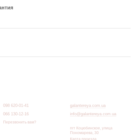
антия
Контактная информация
098 620-01-41
galantereya.com.ua
066 130-12-16
info@galantereya.com.ua
Перезвонить вам?
пгт Коцюбинское, улица
Пономарева, 30
Карта проезда