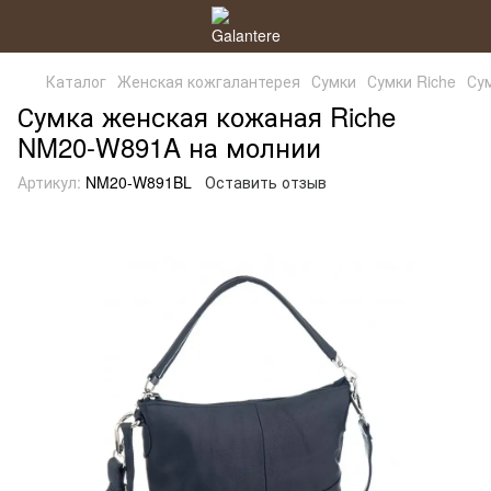
Каталог
Женская кожгалантерея
Сумки
Сумки Riche
Су
Сумка женская кожаная Riche
NM20-W891A на молнии
Артикул:
NM20-W891BL
Оставить отзыв