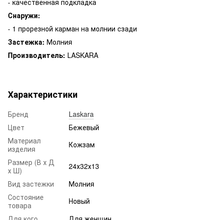
- качественная подкладка
Снаружи:
- 1 прорезной карман на молнии сзади
Застежка:
Молния
Производитель:
LASKARA
Характеристики
Бренд
Laskara
Цвет
Бежевый
Материал
Кожзам
изделия
Размер (В х Д
24х32х13
х Ш)
Вид застежки
Молния
Состояние
Новый
товара
Для кого
Для женщин