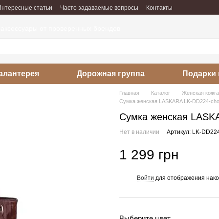
Интересные статьи
Часто задаваемые вопросы
Контакты
абота
Отзывы о магазине
 аксессуары от проверенных брендов
алантерея
Дорожная группа
Подарки 
Главная
Каталог
Женская кожг
Сумка женская LASKARA LK-DD224-chok
Сумка женская LASKA
Нет в наличии
Артикул: LK-DD224
1 299 грн
Войти
для отображения нако
%
Выберите цвет