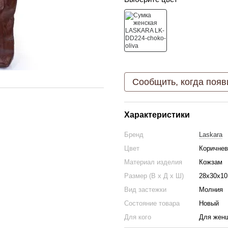
Сообщить, когда появ
Характеристики
Бренд
Laskara
Цвет
Коричне
Материал изделия
Кожзам
Размер (В х Д х Ш)
28х30х10
Вид застежки
Молния
Состояние товара
Новый
Для кого
Для жен