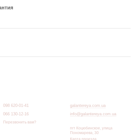
антия
Контактная информация
098 620-01-41
galantereya.com.ua
066 130-12-16
info@galantereya.com.ua
Перезвонить вам?
пгт Коцюбинское, улица
Пономарева, 30
Карта проезда