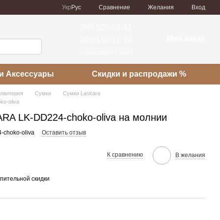
Сравнение
Укр
Рус
Желания
Вход
098 620-01-41
Мой заказ
066 130-12-16
Перезвонить вам?
и Аксессуары
Скидки и распродажи %
алантерея
Сумки
Сумки Laskara
o-oliva
RA LK-DD224-choko-oliva на молнии
-choko-oliva
Оставить отзыв
К сравнению
В желания
пительной скидки