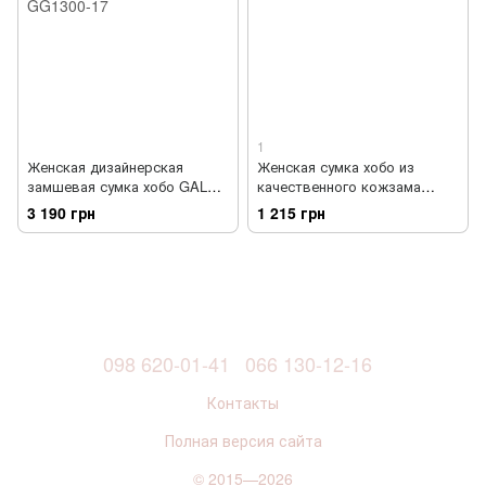
1
Женская дизайнерская
Женская сумка хобо из
замшевая сумка хобо GALA
качественного кожзама
GURIANOFF GG1300-22
ANNA&LI TU14497-black-1
3 190 грн
1 215 грн
098 620-01-41
066 130-12-16
Контакты
Полная версия сайта
© 2015—2026