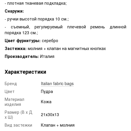
- плотная тканевая подкладка;
Снаружи:
- ручки высотой порядка 10 см.;
- съемный, регулируемый плечевой ремень длинной
порядка 123 см.;
Цвет фурнитуры:
серебро
Застежка:
молния + клапан на магнитных кнопках
Производитель:
Италия
Характеристики
Бренд
Italian fabric bags
Цвет
Пудра
Материал
Кожа
изделия
Размер (В х Д
21х30х13
х Ш)
Вид застежки
Клапан + молния