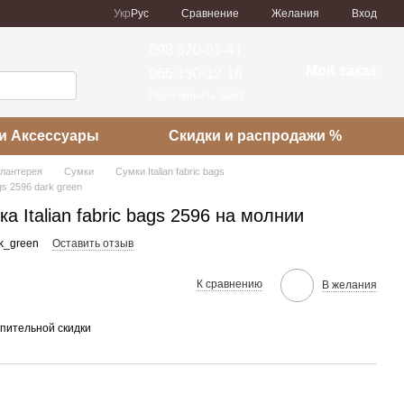
Сравнение
Укр
Рус
Желания
Вход
098 620-01-41
Мой заказ
066 130-12-16
Перезвонить вам?
и Аксессуары
Скидки и распродажи %
алантерея
Сумки
Сумки Italian fabric bags
gs 2596 dark green
 Italian fabric bags 2596 на молнии
k_green
Оставить отзыв
К сравнению
В желания
пительной скидки