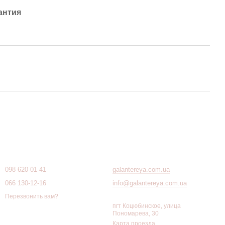
антия
Контактная информация
098 620-01-41
galantereya.com.ua
066 130-12-16
info@galantereya.com.ua
Перезвонить вам?
пгт Коцюбинское, улица
Пономарева, 30
Карта проезда