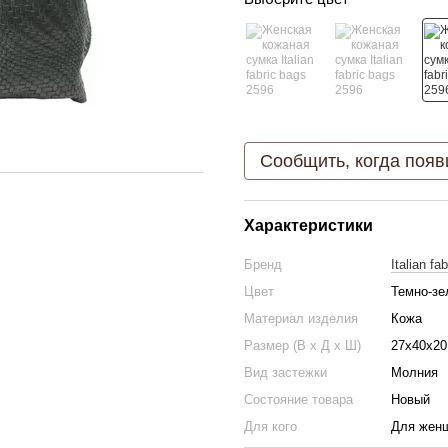
Сообщить, когда появ
Характеристики
Бренд
Italian fa
Цвет
Темно-зе
Материал изделия
Кожа
Размер (В х Д х Ш)
27х40х20
Вид застежки
Молния
Состояние товара
Новый
Для кого
Для жен