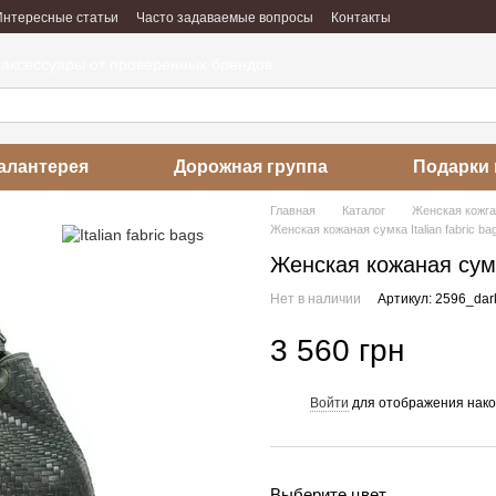
Интересные статьи
Часто задаваемые вопросы
Контакты
абота
Отзывы о магазине
 аксессуары от проверенных брендов
алантерея
Дорожная группа
Подарки 
Главная
Каталог
Женская кожг
Женская кожаная сумка Italian fabric ba
Женская кожаная сумка
Нет в наличии
Артикул: 2596_dar
3 560 грн
Войти
для отображения нако
%
Выберите цвет