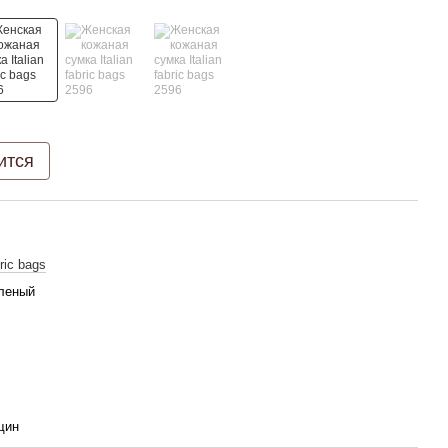
ится
bric bags
леный
щин