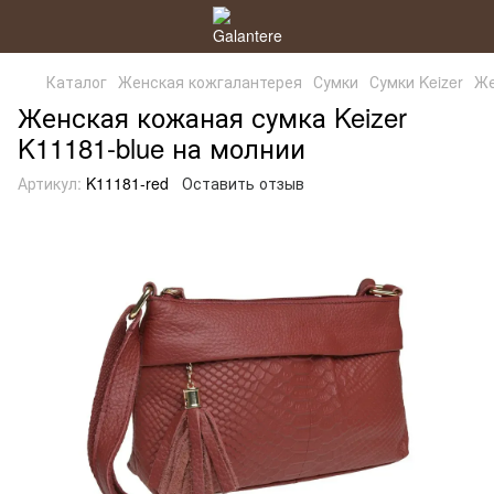
Каталог
Женская кожгалантерея
Сумки
Сумки Keizer
Же
Женская кожаная сумка Keizer
K11181-blue на молнии
Артикул:
K11181-red
Оставить отзыв