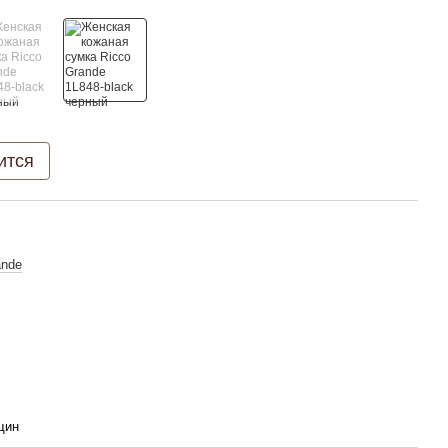
ится
ande
щин