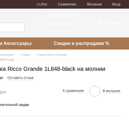
Сравнение
Укр
Рус
Желания
Вход
098 620-01-41
Мой заказ
066 130-12-16
Перезвонить вам?
и Аксессуары
Скидки и распродажи %
алантерея
Сумки
Сумки Ricco Grande
l848-beige
а Ricco Grande 1L848-black на молнии
ge
Оставить отзыв
грн
К сравнению
В желания
пительной скидки