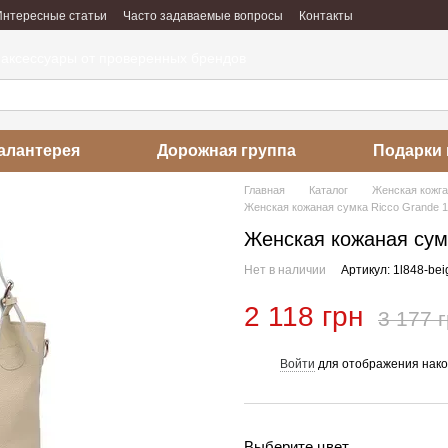
Интересные статьи
Часто задаваемые вопросы
Контакты
абота
Отзывы о магазине
 аксессуары от проверенных брендов
алантерея
Дорожная группа
Подарки 
Главная
Каталог
Женская кожг
Женская кожаная сумка Ricco Grande 1
Женская кожаная сумк
Нет в наличии
Артикул: 1l848-bei
2 118 грн
3 177 
Войти
для отображения нако
%
Выберите цвет