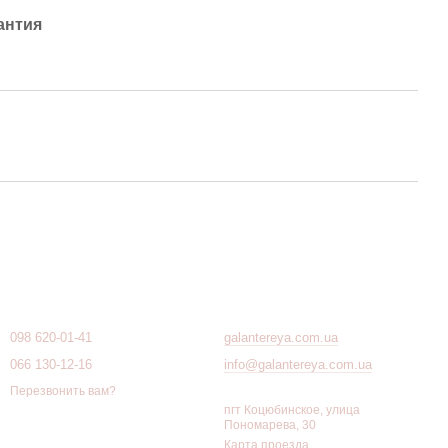
антия
Контактная информация
098 620-01-41
galantereya.com.ua
066 130-12-16
info@galantereya.com.ua
Перезвонить вам?
пгт Коцюбинское, улица
Пономарева, 30
Карта проезда