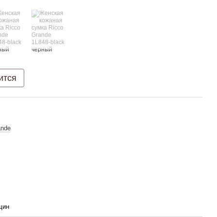
ится
ande
щин