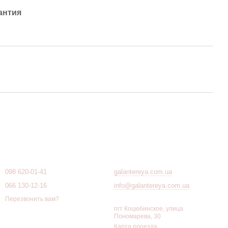
антия
Контактная информация
098 620-01-41
galantereya.com.ua
066 130-12-16
info@galantereya.com.ua
Перезвонить вам?
пгт Коцюбинское, улица
Пономарева, 30
Карта проезда