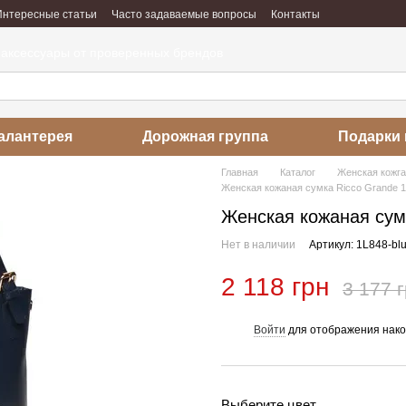
Интересные статьи
Часто задаваемые вопросы
Контакты
абота
Отзывы о магазине
 аксессуары от проверенных брендов
алантерея
Дорожная группа
Подарки 
Главная
Каталог
Женская кожг
Женская кожаная сумка Ricco Grande 1
Женская кожаная сумк
Нет в наличии
Артикул: 1L848-bl
2 118 грн
3 177 
Войти
для отображения нако
%
Выберите цвет