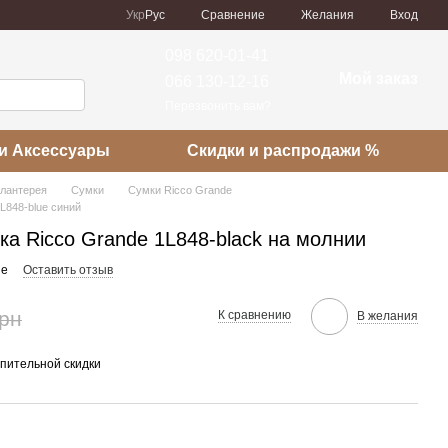
Сравнение
Укр
Рус
Желания
Вход
098 620-01-41
Мой заказ
066 130-12-16
Перезвонить вам?
и Аксессуары
Скидки и распродажи %
алантерея
Сумки
Сумки Ricco Grande
L848-blue синий
а Ricco Grande 1L848-black на молнии
ue
Оставить отзыв
грн
К сравнению
В желания
пительной скидки