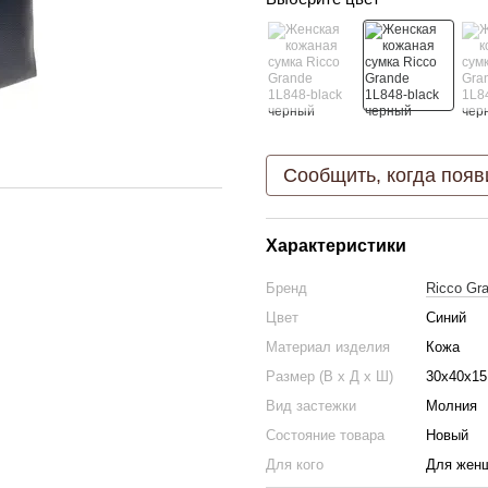
Сообщить, когда появ
Характеристики
Бренд
Ricco Gr
Цвет
Синий
Материал изделия
Кожа
Размер (В х Д х Ш)
30х40х15
Вид застежки
Молния
Состояние товара
Новый
Для кого
Для жен