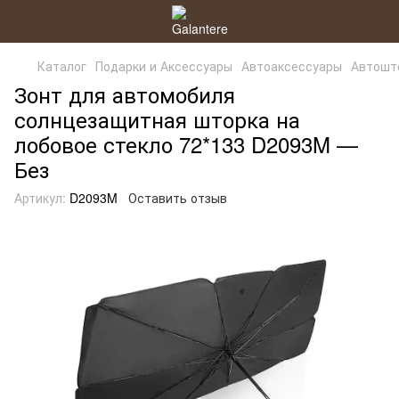
Каталог
Подарки и Аксессуары
Автоаксессуары
Автошт
Зонт для автомобиля
солнцезащитная шторка на
лобовое стекло 72*133 D2093M —
Без
Артикул:
D2093M
Оставить отзыв