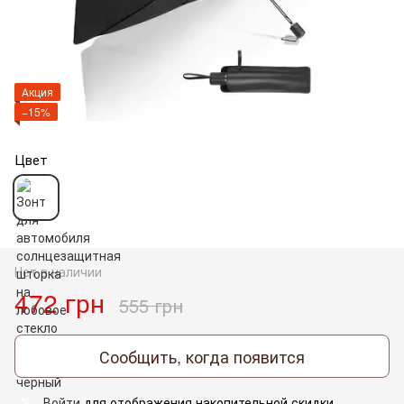
Акция
−15%
Цвет
Нет в наличии
472 грн
555 грн
Сообщить, когда появится
Войти
для отображения накопительной скидки
%