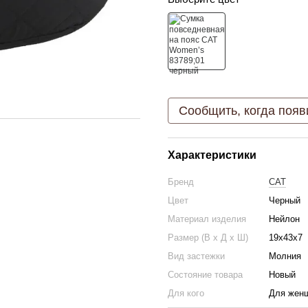
Сообщить, когда появ
Характеристики
Бренд
CAT
Цвет
Черный
Материал изделия
Нейлон
Размер (В х Д х Ш)
19х43х7
Вид застежки
Молния
Состояние товара
Новый
Для кого
Для жен