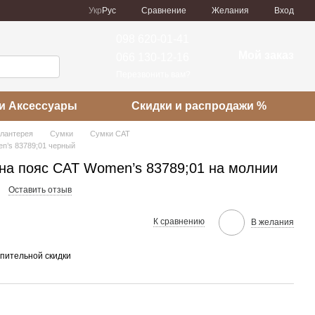
Сравнение
Укр
Рус
Желания
Вход
098 620-01-41
Мой заказ
066 130-12-16
Перезвонить вам?
и Аксессуары
Скидки и распродажи %
алантерея
Сумки
Сумки CAT
n’s 83789;01 черный
на пояс CAT Women’s 83789;01 на молнии
Оставить отзыв
К сравнению
В желания
пительной скидки