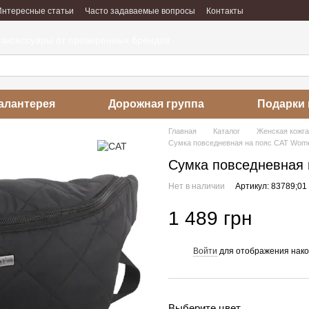
Интересные статьи
Часто задаваемые вопросы
Контакты
абота
Отзывы о магазине
 аксессуары от проверенных брендов
алантерея
Дорожная группа
Подарки 
Главная
Каталог
Женская кожг
Сумка повседневная на пояс CAT Wome
Сумка повседневная 
Нет в наличии
Артикул: 83789;01
1 489 грн
Войти
для отображения нако
%
Выберите цвет