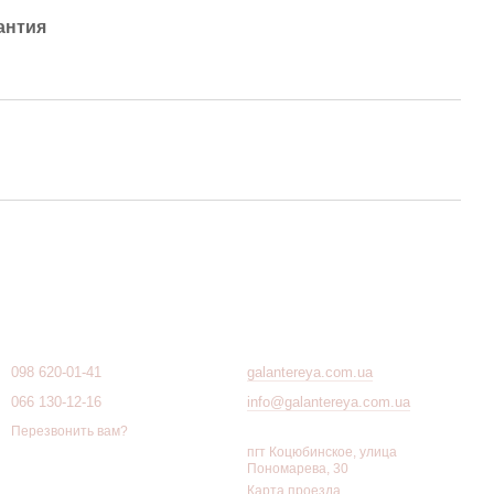
антия
Контактная информация
098 620-01-41
galantereya.com.ua
066 130-12-16
info@galantereya.com.ua
Перезвонить вам?
пгт Коцюбинское, улица
Пономарева, 30
Карта проезда