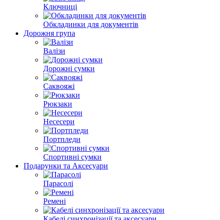
Ключниці
Обкладинки для документів
Дорожня група
Валізи
Дорожні сумки
Саквояжі
Рюкзаки
Несесери
Портпледи
Спортивні сумки
Подарунки та Аксесуари
Парасолі
Ремені
Кабелі синхронізації та аксесуари