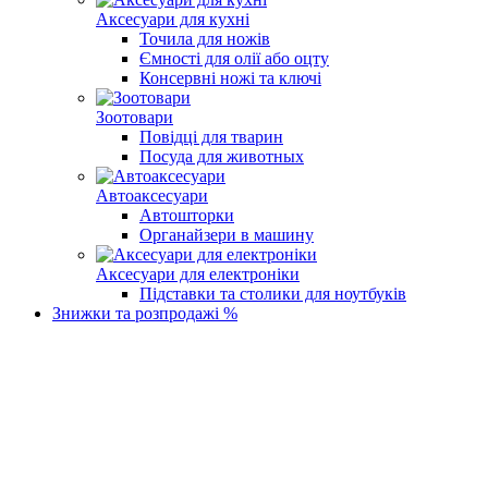
Аксесуари для кухні
Точила для ножів
Ємності для олії або оцту
Консервні ножі та ключі
Зоотовари
Повідці для тварин
Посуда для животных
Автоаксесуари
Автошторки
Органайзери в машину
Аксесуари для електроніки
Підставки та столики для ноутбуків
Знижки та розпродажі %