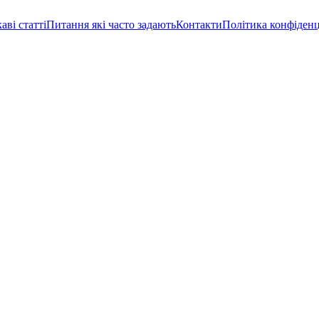
аві статті
Питання які часто задають
Контакти
Політика конфіденц