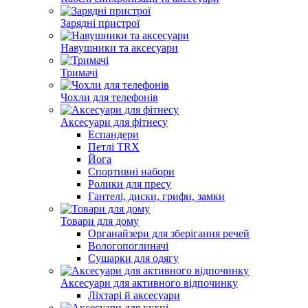
Зарядні пристрої
Навушники та аксесуари
Тримачі
Чохли для телефонів
Аксесуари для фітнесу
Еспандери
Петлі TRX
Йога
Спортивні набори
Ролики для пресу
Гантелі, диски, грифи, замки
Товари для дому
Органайзери для зберігання речей
Вологопоглиначі
Сушарки для одягу
Аксесуари для активного відпочинку
Ліхтарі й аксесуари