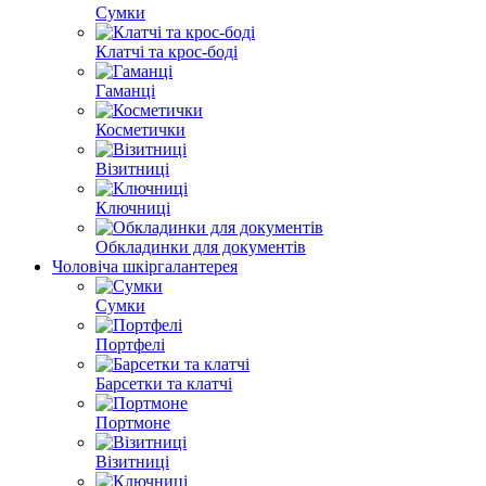
Сумки
Клатчі та крос-боді
Гаманці
Косметички
Візитниці
Ключниці
Обкладинки для документів
Чоловіча шкіргалантерея
Сумки
Портфелі
Барсетки та клатчі
Портмоне
Візитниці