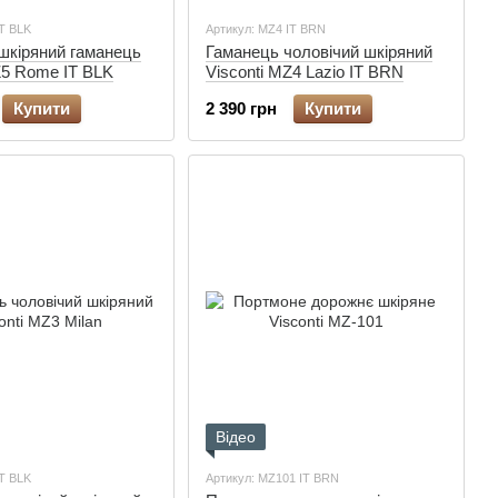
IT BLK
Артикул: MZ4 IT BRN
шкіряний гаманець
Гаманець чоловічий шкіряний
Z5 Rome IT BLK
Visconti MZ4 Lazio IT BRN
Купити
2 390 грн
Купити
Відео
IT BLK
Артикул: MZ101 IT BRN