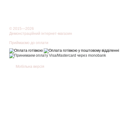
Окремий відсік для м
Зручний доступ до ку
Окремо зверніть увагу н
© 2015—2026
захищають від шахрайства
Демонстраційний інтернет-магазин
Приймаємо до оплати
Як носити портмоне
Портмоне має компактну
сумці через плече
. На ві
Мобільна версія
Чоловічий гаманець як
Шкіряне портмоне — один
від Visconti — подаруно
Гаманці та портмоне в 
У каталозі — чоловічі шк
Замовляйте онлайн!