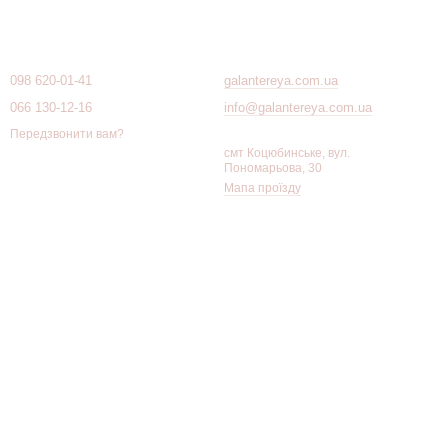
Контактна інформація
098 620-01-41
galantereya.com.ua
анківських карток. Портмоне Visconti з RFID-захистом надійно
дність для власників безконтактних карток.
066 130-12-16
info@galantereya.com.ua
Передзвонити вам?
смт Коцюбинське, вул.
Пономарьова, 30
 найзручніше — у внутрішній кишені
ділового портфеля
або у
Мапа проїзду
икористовується разом з іншими аксесуарами.
ний, довговічний і завжди доречний. Гаманець з RFID-захистом
ика роками.
і, біфолд і моделі з RFID-захистом. Доставка по всій Україні.