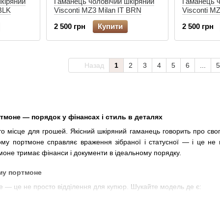
кіряний
Гаманець чоловічий шкіряний
Гаманець ч
 BLK
Visconti MZ3 Milan IT BRN
Visconti MZ
2 500 грн
Купити
2 500 грн
Назад
1
2
3
4
5
6
...
5
ртмоне — порядок у фінансах і стиль в деталях
 місце для грошей. Якісний шкіряний гаманець говорить про свого
му портмоне справляє враження зібраної і статусної — і це не 
моне тримає фінанси і документи в ідеальному порядку.
му портмоне
е — це не просто відділення для купюр. Шукайте модель де є:
анківських і дисконтних карток
ьких прав та інших документів