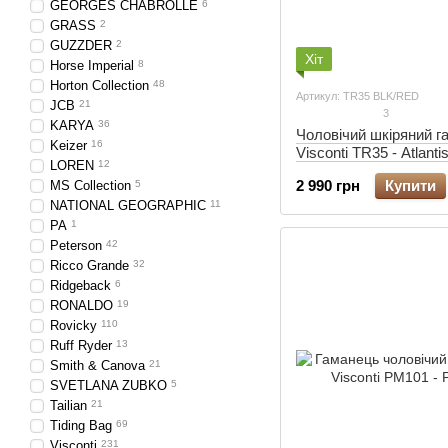
GEORGES CHABROLLE
6
GRASS
2
GUZZDER
2
Хіт
Horse Imperial
8
Horton Collection
48
Артикул: TR35 BLK/RED
JCB
21
3
KARYA
36
Чоловічий шкіряний г
Keizer
16
Visconti TR35 - Atlanti
LOREN
12
red)
2 990 грн
Купити
MS Collection
5
NATIONAL GEOGRAPHIC
11
PA
1
Peterson
42
Ricco Grande
32
Ridgeback
6
RONALDO
19
Rovicky
110
Ruff Ryder
13
Smith & Canova
21
SVETLANA ZUBKO
5
Tailian
21
Tiding Bag
69
Visconti
231