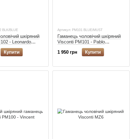
2 BLK/BLUE
Артикул: PM101 BLUE/MUST
оловічий шкіряний
Гаманець чоловічий шкіряний
M102 - Leonardo
Visconti PM101 - Pablo
t)
(blue/mustard)
Купити
1 950 грн
Купити