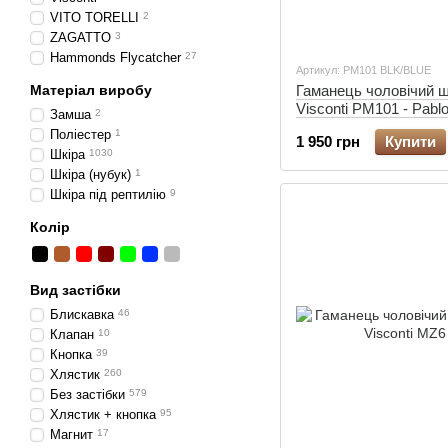
VITO TORELLI
2
ZAGATTO
3
Hammonds Flycatcher
27
Артикул: PM101 BLK/BLUE
Матеріал виробу
Гаманець чоловічий ш
Visconti PM101 - Pabl
Замша
2
(black/cobalt)
Поліестер
1
1 950 грн
Купити
Шкіра
1030
Шкіра (нубук)
1
Шкіра під рептилію
9
Колір
Вид застібки
Блискавка
46
Клапан
10
Кнопка
39
Хлястик
260
Без застібки
579
Хлястик + кнопка
95
Магнит
17