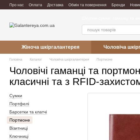
Перейти до основного контенту
Про нас
Оплата
Доставка
Обмін та повернення
Бренди
Нови
Угода користувача
Робота
Відгуки про магазин
Шкіряні сумки, гаманці та а
Жіноча шкіргалантерея
Чоловіча шкір
Головна
Каталог
Чоловіча шкіргалантерея
Портмоне
Чоловічі гаманці та портмо
класичні та з RFID-захисто
Сумки
Портфелі
Барсетки та клатчі
Портмоне
Візитниці
Ключниці