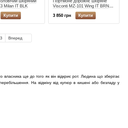
оловічий шкіряний
Портмоне дорожнє шкіряне
3 Milan IT BLK
Visconti MZ-101 Wing IT BRN
коричневий
Купити
3 850 грн
Купити
3
Вперед
 власника ще до того як він відкриє рот. Людина що зберігає
перебільшення. На відміну від купюр в кишені або безладу у