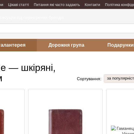
ни
Цікаві статті
Питання які часто задають
Контакти
Політика конфід
ксесуари від перевірених брендів
галантерея
Дорожня група
Подарунки
не — шкіряні,
м
за популярніс
Сортування: