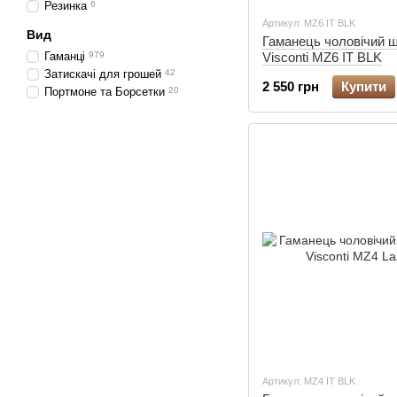
Резинка
6
Артикул: MZ6 IT BLK
Вид
Гаманець чоловічий ш
Гаманці
979
Visconti MZ6 IT BLK
Затискачі для грошей
42
2 550 грн
Купити
Портмоне та Борсетки
20
Артикул: MZ4 IT BLK