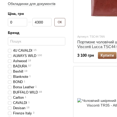
Обкладинки для документів
Ціна, грн
Від Ціна, грн
До Ціна, грн
ОК
Бренд
Артикул: TSC44 TAN
Портмоне чоловічий 
Visconti Lucca TSC44 
4U CAVALDI
15
(RFID)
3 100 грн
Купити
ALWAYS WILD
100
Ashwood
18
BADURA
57
Bexhill
19
Blanknote
1
BOND
1
Borsa Leather
1
BUFFALO WILD
48
Carlton
1
CAVALDI
1
Desisan
18
Firenze Italy
3