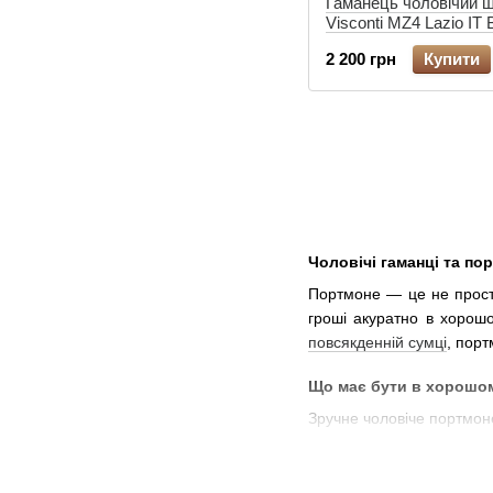
Гаманець чоловічий ш
Visconti MZ4 Lazio IT
2 200 грн
Купити
Чоловічі гаманці та по
Портмоне — це не просто
гроші акуратно в хорошо
повсякденній сумці
, порт
Що має бути в хорошо
Зручне чоловіче портмон
Кілька кишеньок для б
Відділення для водійс