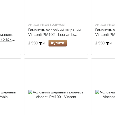
Артикул: PM102 BLUE/MUST
Артикул: PM10
Гаманець чоловічий шкіряний
Гаманець ч
аманець
Visconti PM102 - Leonardo
Visconti P
s (black
(blue/mustard)
(black/cobal
2 550 грн
Купити
2 550 грн