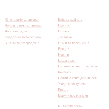
онет або дрібниць
пюр без необхідності розкладати весь вміст
Каталог
Клієнтам
Жіноча шкіргалантерея
Вхід до кабінету
а
RFID-захист
— технологію блокування безконтактного зчитування б
Чоловіча шкіргалантерея
Про нас
 в громадських місцях. Це не маркетинговий трюк — реальна необхі
Дорожня група
Оплата
Подарунки та Аксесуари
Доставка
 прямокутну форму що дозволяє носити його в кишені брюк. Але
Знижки та розпродажі %
Обмін та повернення
дміну від
борсетки
яка сама по собі замінює гаманець — портмоне в
Бренди
Новини
 подарунок
Цікаві статті
 з найвдаліших подарунків для чоловіка будь-якого віку. Практич
Питання які часто задають
к що використовуватиметься щодня і буде нагадувати про дарувальн
Контакти
Політика конфіденційності
Galantereya
Угода користувача
іряні портмоне від Visconti та інших перевірених брендів. Класичн
Робота
Відгуки про магазин
Ми в соцмережах