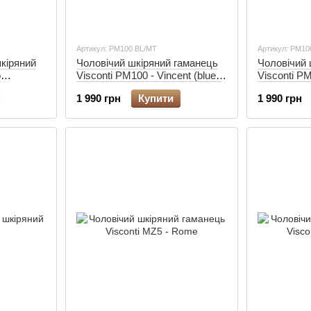
Артикул: PM100 BL/MT
Артикул: PM10
кіряний
Чоловічий шкіряний гаманець
Чоловічий 
o
Visconti PM100 - Vincent (blue /
Visconti PM
mustard)
(black/cobal
1 990 грн
Купити
1 990 грн