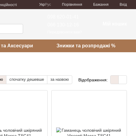
Порівняння
Укр
Рус
Бажання
Вхід
енційності
098 620-01-41
Мій кошик
066 130-12-16
Передзвонити вам?
 та Аксесуари
Знижки та розпродажі %
тю
спочатку дешевше
за назвою
Відображення: