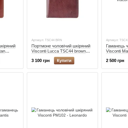
Артикул: TSC44 BRN
Артикул: TSC4
шкіряний
Портмоне чоловічий шкіряний
Гаманець ч
tan
Visconti Lucca TSC44 brown
Visconti M
(RFID)
(RFID)
3 100 грн
Купити
2 500 грн