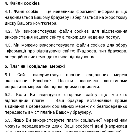
4. Файли cookies
4.1. Файл cookie — це невеликий фрагмент інформації що
надсилається Вашому браузеру і зберігається на жорсткому
диску Вашого комп'ютера.
4.2. Ми використовуємо файли cookies для відстеження
використання нашого сайту а також для надання послуг.
4.3. Ми можемо використовувати файли cookies для збору
інформації про відвідувачів сайту: IP-адреса, тип браузера,
операційна система, дата і час відвідування.
5. Плагіни і соціальні мережі
5.1. Сайт використовує плагіни соціальних мереж
включаючи Facebook. Плагіни позначені логотипами
соціальних мереж або відповідними підписами.
5.2. Коли Ви відвідуєте сторінки сайту що містять
відповідний плагін — Ваш браузер встановлює пряме
з'єднання з серверами соціальних мереж які безпосередньо
передають вміст плагіна Вашому браузеру.
5.3. Якщо Ви використовуєте плагін соціальної мережі нам
можуть передаватися деякі Ваші особисті дані (наприклад
ім'я, дата народження, стать, адреса електронної пошти).