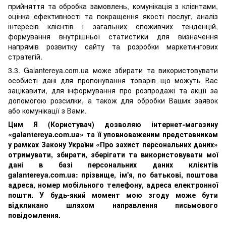
прийняття та обробка замовлень, комунікація з клієнтами,
оцінка ефективності та покращення якості послуг, аналіз
інтересів клієнтів і загальних споживчих тенденцій,
формування внутрішньої статистики для визначення
напрямів розвитку сайту та розробки маркетингових
стратегій.
3.3. Galantereya.com.ua може збирати та використовувати
особисті дані для пропонування товарів що можуть Вас
зацікавити, для інформування про розпродажі та акції за
допомогою розсилки, а також для обробки Ваших заявок
або комунікації з Вами.
Цим Я (Користувач) дозволяю інтернет-магазину
«galantereya.com.ua» та її уповноваженим представникам
у рамках Закону України «Про захист персональних даних»
отримувати, збирати, зберігати та використовувати мої
дані в базі персональних даних клієнтів
galantereya.com.ua: прізвище, ім'я, по батькові, поштова
адреса, номер мобільного телефону, адреса електронної
пошти. У будь-який момент мою згоду може бути
відкликано шляхом направлення письмового
повідомлення.