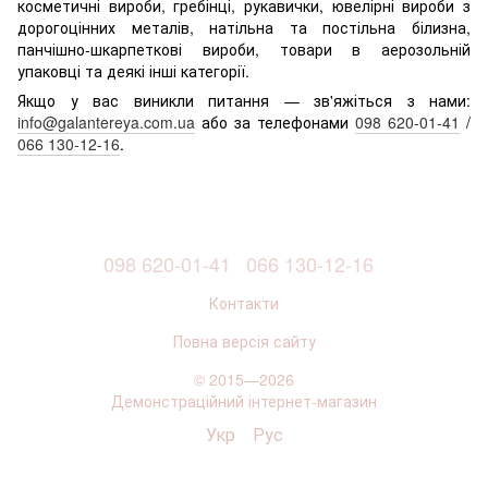
косметичні вироби, гребінці, рукавички, ювелірні вироби з
дорогоцінних металів, натільна та постільна білизна,
панчішно-шкарпеткові вироби, товари в аерозольній
упаковці та деякі інші категорії.
Якщо у вас виникли питання — зв'яжіться з нами:
info@galantereya.com.ua
або за телефонами
098 620-01-41
/
066 130-12-16
.
098 620-01-41
066 130-12-16
Контакти
Повна версія сайту
© 2015—2026
Демонстраційний інтернет-магазин
Укр
Рус