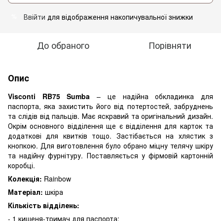
Ввійти
для відображення накопичувальної знижки
%
До обраного
Порівняти
Опис
Visconti RB75 Sumba
– це надійна обкладинка для
паспорта, яка захистить його від потертостей, забруднень
та слідів від пальців. Має яскравий та оригінальний дизайн.
Окрім основного відділення ще є відділення для карток та
додаткові для квитків тощо. Застібається на хлястик з
кнопкою. Для виготовлення було обрано міцну телячу шкіру
та надійну фурнітуру. Поставляється у фірмовій картонній
коробці.
Колекція:
Rainbow
Матеріал:
шкіра
Кількість відділень:
- 1 кишеня-тримач для паспорта;