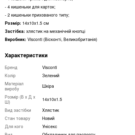
- 4 кишеньки для карток;
- 2 кишеньки прихованого типу;
Розмір:
14х10х1.5 см
Застібка:
хлястик на механічній кнопці
Виробник:
Visconti (Вісконті, Великобританія)
Характеристики
Бренд
Visconti
Колір
Зелений
Матеріал
Шкіра
виробу
Розмір (В х Д х
14х10х1.5
Ш)
Вид застібки
Хлястик
Стан товару
Новий
Для кого
Унісекс
Вид
Обкладинки для паспорту