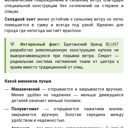
специальной конструкции без сочленений на стержне и
спицах.
Складной зонт
менее устойчив к сильному ветру но легко
помещается в сумку и всегда под рукой. Идеален для
города где непогода застаёт врасплох.
💡 Интересный факт:
Британский бренд
BLUNT
разработал революционную конструкцию купола не
выворачивающуюся при порывах ветра. Секрет —
радиальная система натяжения ткани от центра к
краям вместо традиционной от спиц.
Какой механизм лучше
Механический
— открывается и закрывается вручную.
Менее удобен но надёжнее — меньше движущихся
деталей означает меньше поломок.
Полуавтомат
— открывается нажатием кнопки,
закрывается вручную. Золотая середина между
удобством и надёжностью.
Автомат
— все процессы автоматизированы. Быстрый