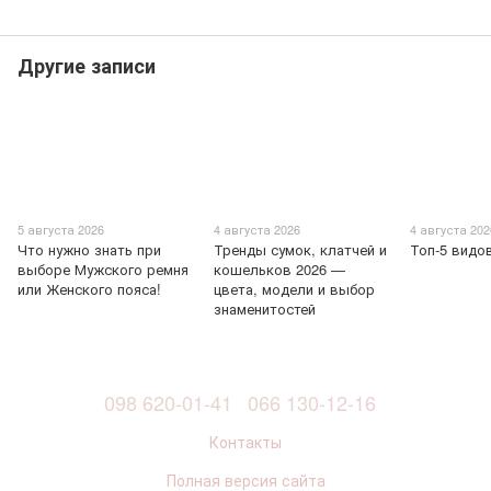
Другие записи
5 августа 2026
4 августа 2026
4 августа 202
Что нужно знать при
Тренды сумок, клатчей и
Топ-5 видо
выборе Мужского ремня
кошельков 2026 —
или Женского пояса!
цвета, модели и выбор
знаменитостей
098 620-01-41
066 130-12-16
Контакты
Полная версия сайта